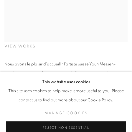
VIEW WORKS
Nous avons le plaisir d’accueillir l’artiste suisse Youri Messen-
Jaschin, pionnier et figure majeure de l’Op Art, au sein de notre
This website uses cookies
programme, et de vous convier au vernissage de son exposition
This site uses cookies to help make it more useful to you. Please
le
23 avril 2026, de 18h à 21h
, à la galerie Laurent Marthaler
contact us to find out more about our Cookie Policy.
Contemporary à Montreux.
L'exposition
Jubilee
se tiendra du
23 avril au 14 juin 2026
et
MANAGE COOKIES
marquera un moment fort pour la galerie, en associant notre
programme à l’un des artistes les plus emblématiques de l’Op Art,
REJECT NON ESSENTIAL