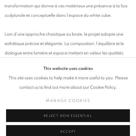
transformation qui donne à ces matériaux une présence à la fois
sculpturale et conceptuelle dans l’espace du white cube.
Loin d’une approche chaotique ou brute, le projet adopte une
esthétique précise et élégante. La composition, l’équilibre et le
dialogue entre lumière et espace mettent en valeur les qualités
intrinsèques de chaque pièce. Cette recherche joue avec les
This website uses cookies
contrastes : le rugueux devient raffiné, le fragmenté retrouve un
This site uses cookies to help make it more useful to you. Please
ordre, et le résiduel occupe une place centrale.
contact us to find out more about our Cookie Policy.
L’exposition remet en question la perception de ce qui peut être
MANAGE COOKIES
considéré comme un matériau artistique. Elle invite aussi à
REJECT NON ESSENTIAL
réfléchir sur les frontières entre fonctionnalité et esthétique dans
l’art contemporain.
BOLDER THAN BOLD
se situe à la croisée de
ACCEPT